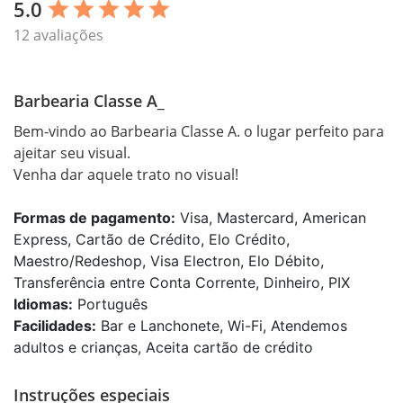
5.0
star
star
star
star
star
12 avaliações
Barbearia Classe A_
Bem-vindo ao Barbearia Classe A. o lugar perfeito para 
ajeitar seu visual.

Venha dar aquele trato no visual!
Formas de pagamento:
Visa, Mastercard, American
Express, Cartão de Crédito, Elo Crédito,
Maestro/Redeshop, Visa Electron, Elo Débito,
Transferência entre Conta Corrente, Dinheiro, PIX
Idiomas:
Português
Facilidades:
Bar e Lanchonete, Wi-Fi, Atendemos
adultos e crianças, Aceita cartão de crédito
Instruções especiais