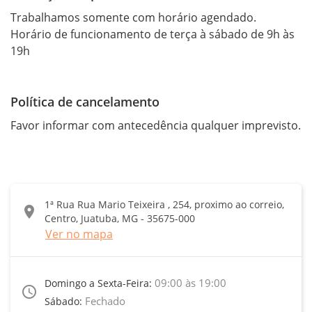
Trabalhamos somente com horário agendado.

Horário de funcionamento de terça à sábado de 9h às 
19h
Política de cancelamento
Favor informar com antecedência qualquer imprevisto.
1ª Rua Rua Mario Teixeira , 254, proximo ao correio,
location_on
Centro, Juatuba, MG - 35675-000
Ver no mapa
09:00 às 19:00
Domingo a Sexta-Feira:
access_time
Fechado
Sábado: