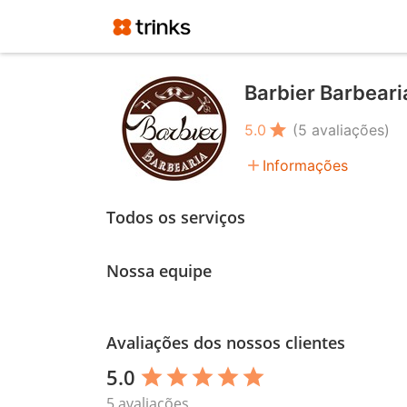
Barbier Barbeari
star
5.0
(5 avaliações)
add
Informações
Todos os serviços
Nossa equipe
Avaliações dos nossos clientes
5.0
star
star
star
star
star
5 avaliações