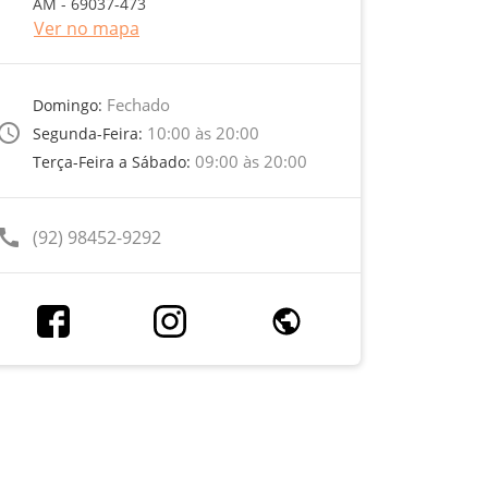
AM - 69037-473
Ver no mapa
Fechado
Domingo:
ccess_time
10:00 às 20:00
Segunda-Feira:
09:00 às 20:00
Terça-Feira a Sábado:
call
(92) 98452-9292