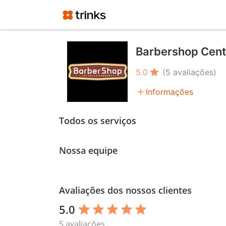
Barbershop Centr
star
5.0
(5 avaliações)
add
Informações
Todos os serviços
Nossa equipe
Avaliações dos nossos clientes
5.0
star
star
star
star
star
5 avaliações