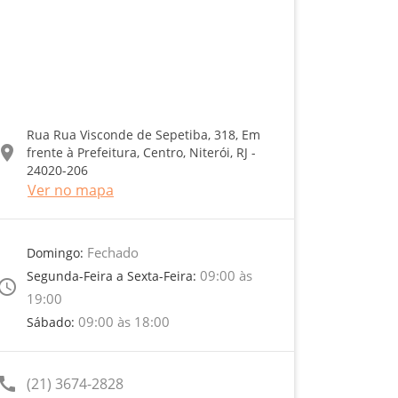
Rua Rua Visconde de Sepetiba, 318, Em
ocation_on
frente à Prefeitura, Centro, Niterói, RJ -
24020-206
Ver no mapa
Fechado
Domingo:
09:00 às
Segunda-Feira a Sexta-Feira:
ccess_time
19:00
09:00 às 18:00
Sábado:
call
(21) 3674-2828