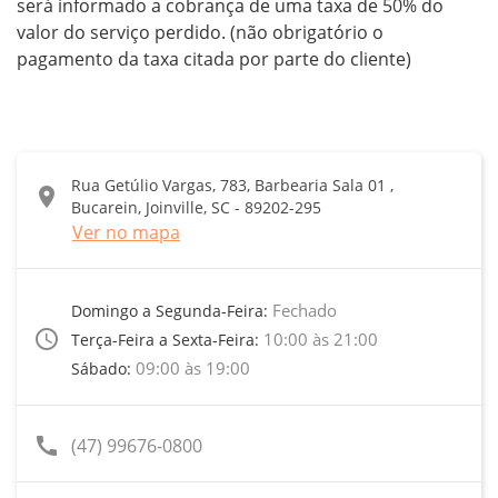
será informado a cobrança de uma taxa de 50% do 
valor do serviço perdido. (não obrigatório o 
pagamento da taxa citada por parte do cliente)
Rua Getúlio Vargas, 783, Barbearia Sala 01 ,
location_on
Bucarein, Joinville, SC - 89202-295
Ver no mapa
Fechado
Domingo a Segunda-Feira:
access_time
10:00 às 21:00
Terça-Feira a Sexta-Feira:
09:00 às 19:00
Sábado:
call
(47) 99676-0800