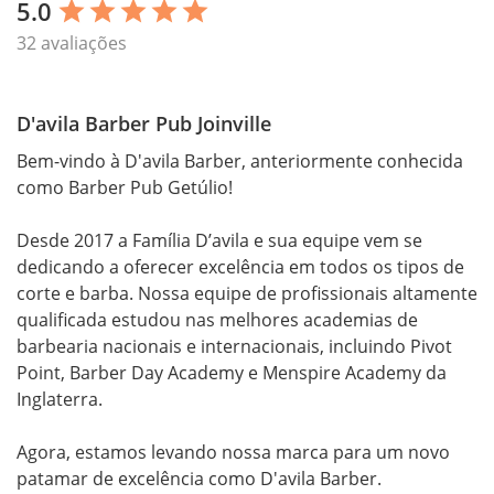
5.0
star
star
star
star
star
32 avaliações
D'avila Barber Pub Joinville
Bem-vindo à D'avila Barber, anteriormente conhecida 
como Barber Pub Getúlio!

Desde 2017 a Família D’avila e sua equipe vem se 
dedicando a oferecer excelência em todos os tipos de 
corte e barba. Nossa equipe de profissionais altamente 
qualificada estudou nas melhores academias de 
barbearia nacionais e internacionais, incluindo Pivot 
Point, Barber Day Academy e Menspire Academy da 
Inglaterra.

Agora, estamos levando nossa marca para um novo 
patamar de excelência como D'avila Barber. 