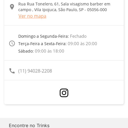
Rua Rua Tonelero, 61, Sala visagismo barber em
location_on
campo , Vila Ipojuca, São Paulo, SP - 05056-000
Ver no mapa
Fechado
Domingo a Segunda-Feira:
access_time
09:00 às 20:00
Terça-Feira a Sexta-Feira:
09:00 às 18:00
Sábado:
call
(11) 94028-2208
Encontre no Trinks