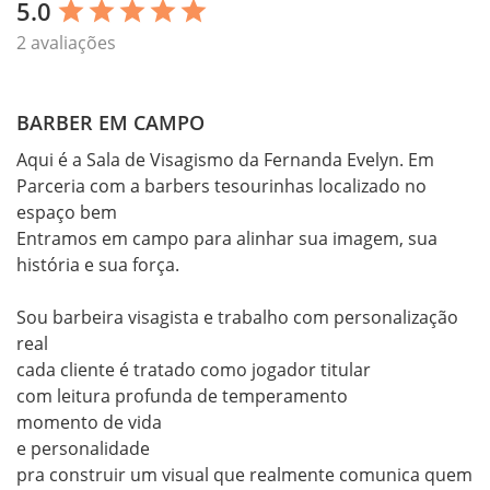
5.0
star
star
star
star
star
2 avaliações
BARBER EM CAMPO
Aqui é a Sala de Visagismo da Fernanda Evelyn. Em

Parceria com a barbers tesourinhas localizado no 
espaço bem 

Entramos em campo para alinhar sua imagem, sua 
história e sua força.

Sou barbeira visagista e trabalho com personalização 
real

cada cliente é tratado como jogador titular

com leitura profunda de temperamento

momento de vida

e personalidade

pra construir um visual que realmente comunica quem 