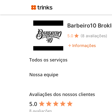
Barbeiro10 Brokl
star
5.0
(8 avaliações)
add
Informações
Todos os serviços
Nossa equipe
Avaliações dos nossos clientes
5.0
star
star
star
star
star
8 avaliações