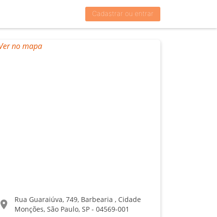
Cadastrar ou entrar
Rua Guaraiúva, 749, Barbearia , Cidade
ocation_on
Monções, São Paulo, SP - 04569-001