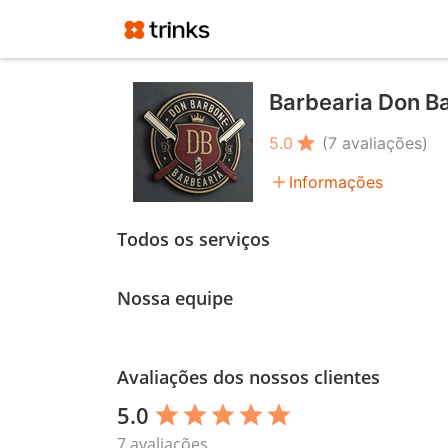
Barbearia Don B
star
5.0
(7 avaliações)
add
Informações
Todos os serviços
Nossa equipe
Avaliações dos nossos clientes
5.0
star
star
star
star
star
7 avaliações