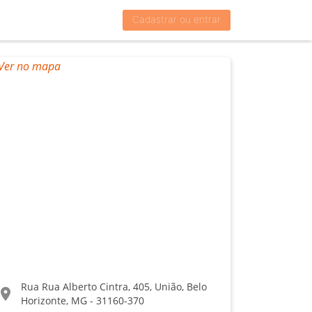
Cadastrar ou entrar
Rua Rua Alberto Cintra, 405, União, Belo
ocation_on
Horizonte, MG - 31160-370