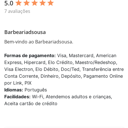
5.0
star
star
star
star
star
7 avaliações
Barbeariadsousa
Bem-vindo ao Barbeariadsousa.
Formas de pagamento:
Visa, Mastercard, American
Express, Hipercard, Elo Crédito, Maestro/Redeshop,
Visa Electron, Elo Débito, Doc/Ted, Transferência entre
Conta Corrente, Dinheiro, Depósito, Pagamento Online
por Link, PIX
Idiomas:
Português
Facilidades:
Wi-Fi, Atendemos adultos e crianças,
Aceita cartão de crédito