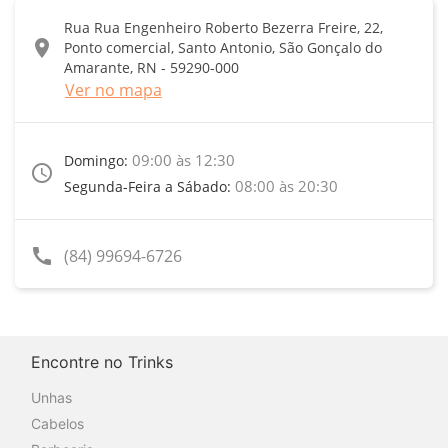
Rua Rua Engenheiro Roberto Bezerra Freire, 22,
location_on
Ponto comercial, Santo Antonio, São Gonçalo do
Amarante, RN - 59290-000
Ver no mapa
09:00 às 12:30
Domingo:
access_time
08:00 às 20:30
Segunda-Feira a Sábado:
call
(84) 99694-6726
Encontre no Trinks
Unhas
Cabelos