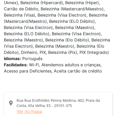
(Amex), Belezinha (Hipercard), Belezinha (Hiper),
Cartão de Débito, Belezinha (Mastercard/Maestro),
Belezinha (Visa), Belezinha (Visa Electron), Belezinha
(Mastercard/Maestro), Belezinha (ELO Débito),
Belezinha (Visa Electron), Belezinha (Maestro),
Belezinha (ELO Débito), Belezinha (Visa Electron),
Belezinha (Maestro), Belezinha (Elo Débito), Belezinha
(Visa Electron), Belezinha (Maestro), Belezinha (Elo
Débito), Dinheiro, PIX, Belezinha (Pix), PIX (Integrado)
Idiomas:
Português
Facilidades:
Wi-Fi, Atendemos adultos e crianças,
Acesso para Deficientes, Aceita cartão de crédito
Rua Rua Erothildes Penna Medina, 402, Praia da
location_on
Costa, Vila Velha, ES - 29101-375
Ver no mapa