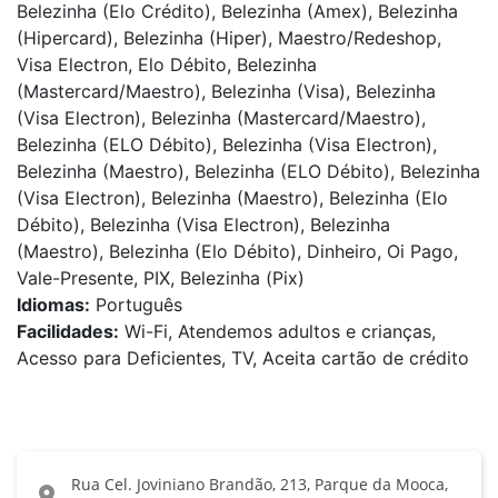
Belezinha (Elo Crédito), Belezinha (Amex), Belezinha
(Hipercard), Belezinha (Hiper), Maestro/Redeshop,
Visa Electron, Elo Débito, Belezinha
(Mastercard/Maestro), Belezinha (Visa), Belezinha
(Visa Electron), Belezinha (Mastercard/Maestro),
Belezinha (ELO Débito), Belezinha (Visa Electron),
Belezinha (Maestro), Belezinha (ELO Débito), Belezinha
(Visa Electron), Belezinha (Maestro), Belezinha (Elo
Débito), Belezinha (Visa Electron), Belezinha
(Maestro), Belezinha (Elo Débito), Dinheiro, Oi Pago,
Vale-Presente, PIX, Belezinha (Pix)
Idiomas:
Português
Facilidades:
Wi-Fi, Atendemos adultos e crianças,
Acesso para Deficientes, TV, Aceita cartão de crédito
Rua Cel. Joviniano Brandão, 213, Parque da Mooca,
location_on