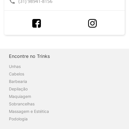
call
(31) 98941-8156
Encontre no Trinks
Unhas
Cabelos
Barbearia
Depilação
Maquiagem
Sobrancelhas
Massagem e Estética
Podologia