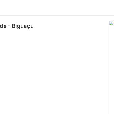
de - Biguaçu
l