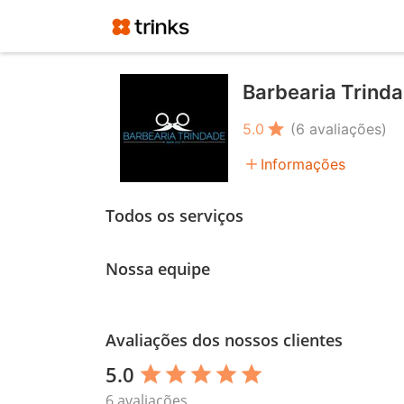
Barbearia Trinda
star
5.0
(6 avaliações)
add
Informações
Todos os serviços
Nossa equipe
Avaliações dos nossos clientes
5.0
star
star
star
star
star
6 avaliações