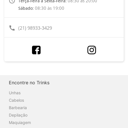
access_time
08:30 às 20:00
Terça-Feira a Sexta-Feira:
08:30 às 19:00
Sábado:
call
(21) 98933-3429
Encontre no Trinks
Unhas
Cabelos
Barbearia
Depilação
Maquiagem