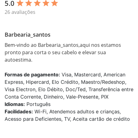
5.0
star
star
star
star
star
26 avaliações
Barbearia_santos
Bem-vindo ao Barbearia_santos,aqui nos estamos 
pronto para corta o seu cabelo e elevar sua 
autoestima.
Formas de pagamento:
Visa, Mastercard, American
Express, Hipercard, Elo Crédito, Maestro/Redeshop,
Visa Electron, Elo Débito, Doc/Ted, Transferência entre
Conta Corrente, Dinheiro, Vale-Presente, PIX
Idiomas:
Português
Facilidades:
Wi-Fi, Atendemos adultos e crianças,
Acesso para Deficientes, TV, Aceita cartão de crédito