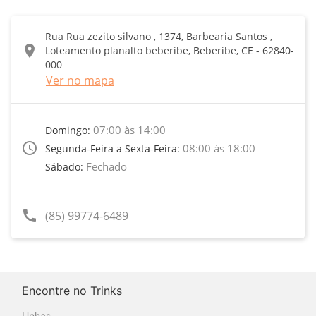
Rua Rua zezito silvano , 1374, Barbearia Santos ,
location_on
Loteamento planalto beberibe, Beberibe, CE - 62840-
000
Ver no mapa
07:00 às 14:00
Domingo:
access_time
08:00 às 18:00
Segunda-Feira a Sexta-Feira:
Fechado
Sábado:
call
(85) 99774-6489
Encontre no Trinks
Unhas