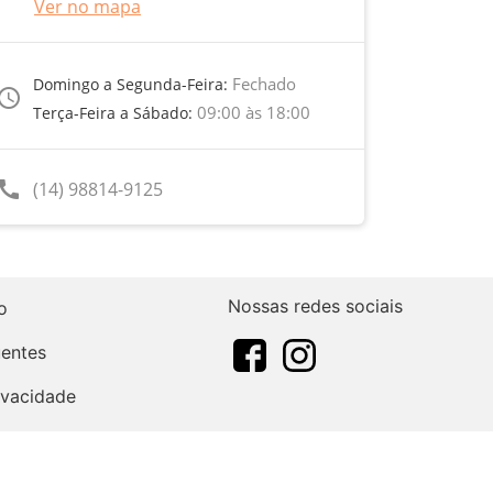
Ver no mapa
Fechado
Domingo a Segunda-Feira:
ccess_time
09:00 às 18:00
Terça-Feira a Sábado:
call
(14) 98814-9125
Nossas redes sociais
o
uentes
rivacidade