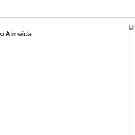
go Almeida
l