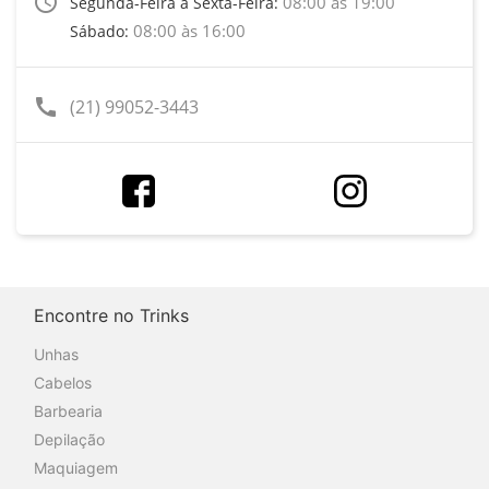
access_time
08:00 às 19:00
Segunda-Feira a Sexta-Feira:
08:00 às 16:00
Sábado:
call
(21) 99052-3443
Encontre no Trinks
Unhas
Cabelos
Barbearia
Depilação
Maquiagem