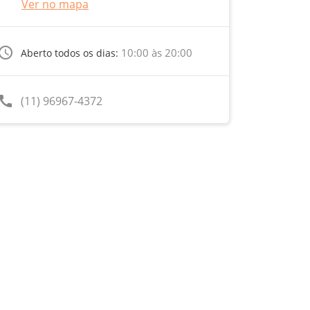
Ver no mapa
ccess_time
10:00 às 20:00
Aberto todos os dias:
call
(11) 96967-4372