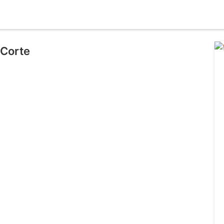
 Corte
l