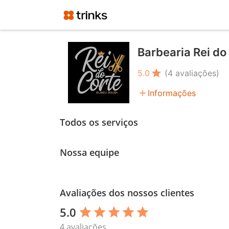
Barbearia Rei do
star
5.0
(4 avaliações)
add
Informações
Todos os serviços
Nossa equipe
Avaliações dos nossos clientes
5.0
star
star
star
star
star
4 avaliações