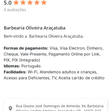
5.0
star
star
star
star
star
4 avaliações
Barbearia Oliveira Araçatuba
Bem-vindo a  Barbearia Oliveira Araçatuba.
Formas de pagamento:
Visa, Visa Electron, Dinheiro,
Cheque, Vale-Presente, Pagamento Online por Link,
PIX, PIX (Integrado)
Idiomas:
Português
Facilidades:
Wi-Fi, Atendemos adultos e crianças,
Acesso para Deficientes, TV, Aceita cartão de crédito
Rua Doutor José Domingos de Almeida, 94, Barbearia
location_on
Oliveira, Jardim América, Araçatuba, SP - 16071-047