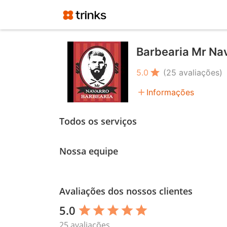
Barbearia Mr Na
star
5.0
(25 avaliações)
add
Informações
Todos os serviços
Nossa equipe
Avaliações dos nossos clientes
5.0
star
star
star
star
star
25 avaliações