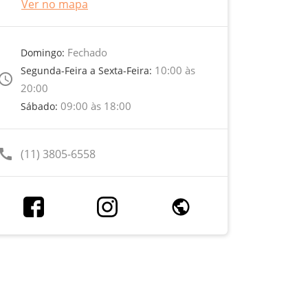
Ver no mapa
Fechado
Domingo:
10:00 às
Segunda-Feira a Sexta-Feira:
ccess_time
20:00
09:00 às 18:00
Sábado:
call
(11) 3805-6558