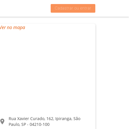
Cadastrar ou entrar
Rua Xavier Curado, 162, Ipiranga, São
ocation_on
Paulo, SP - 04210-100