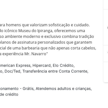
ara homens que valorizam sofisticação e cuidado. 
a
 do icônico Museu do Ipiranga, oferecemos uma 
osso ambiente moderno e exclusivo combina tradição 
 planos de assinatura personalizados que garantem 
cial de uma barbearia que não apenas corta cabelos, 
 a experiência Mr. Navarro"
merican Express, Hipercard, Elo Crédito,
o, Doc/Ted, Transferência entre Conta Corrente,
ionamento - Grátis, Atendemos adultos e crianças,
de crédito