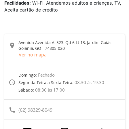
Facilidades:
Wi-Fi, Atendemos adultos e crianças, TV,
Aceita cartão de crédito
Avenida Avenida A, 523, Qd 6 Lt 13, Jardim Goiás,
location_on
Goiânia, GO - 74805-020
Ver no mapa
Fechado
Domingo:
access_time
08:30 às 19:30
Segunda-Feira a Sexta-Feira:
08:30 às 17:00
Sábado:
call
(62) 98329-8049