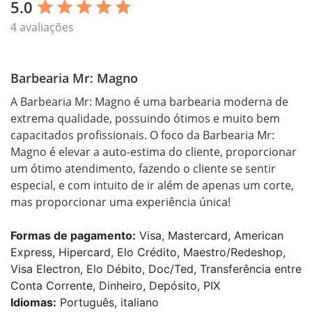
5.0
star
star
star
star
star
4 avaliações
Barbearia Mr: Magno
A Barbearia Mr: Magno é uma barbearia moderna de 
extrema qualidade, possuindo ótimos e muito bem 
capacitados profissionais. O foco da Barbearia Mr: 
Magno é elevar a auto-estima do cliente, proporcionar 
um ótimo atendimento, fazendo o cliente se sentir 
especial, e com intuito de ir além de apenas um corte, 
mas proporcionar uma experiência única!
Formas de pagamento:
Visa, Mastercard, American
Express, Hipercard, Elo Crédito, Maestro/Redeshop,
Visa Electron, Elo Débito, Doc/Ted, Transferência entre
Conta Corrente, Dinheiro, Depósito, PIX
Idiomas:
Português, italiano