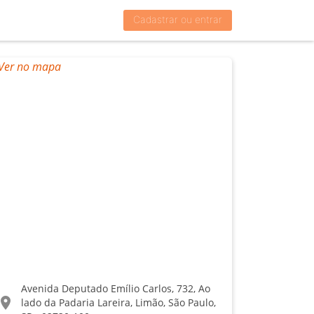
Cadastrar ou entrar
Avenida Deputado Emílio Carlos, 732, Ao
ocation_on
lado da Padaria Lareira, Limão, São Paulo,