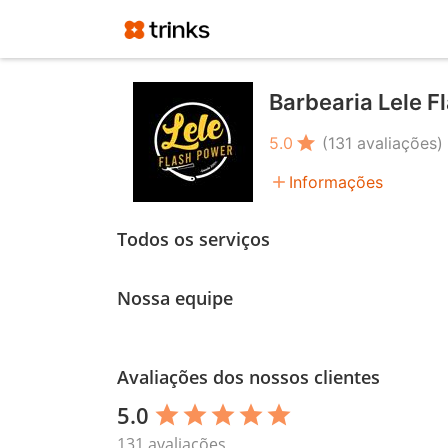
Barbearia Lele F
star
5.0
(131 avaliações)
add
Informações
Todos os serviços
Nossa equipe
Avaliações dos nossos clientes
5.0
star
star
star
star
star
131 avaliações