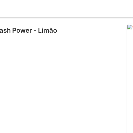
lash Power - Limão
l