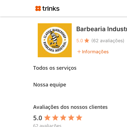
Barbearia Indust
star
5.0
(62 avaliações)
add
Informações
Todos os serviços
Nossa equipe
Avaliações dos nossos clientes
5.0
star
star
star
star
star
62 avaliações