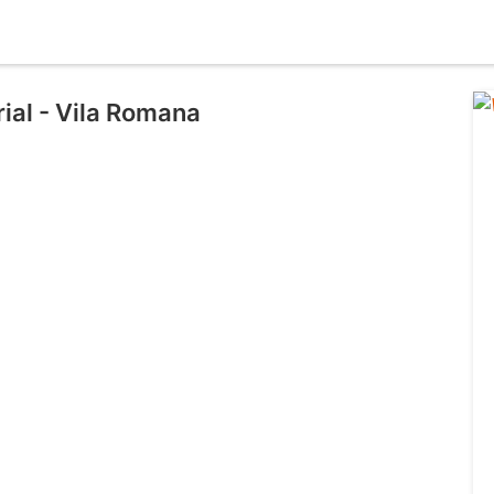
rial - Vila Romana
l