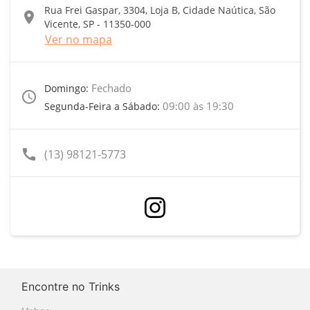
Rua Frei Gaspar, 3304, Loja B, Cidade Naútica, São
location_on
Vicente, SP - 11350-000
Ver no mapa
Fechado
Domingo:
access_time
09:00 às 19:30
Segunda-Feira a Sábado:
call
(13) 98121-5773
Encontre no Trinks