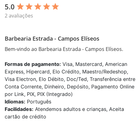
5.0
star
star
star
star
star
2 avaliações
Barbearia Estrada - Campos Elíseos
Bem-vindo ao Barbearia Estrada - Campos Elíseos.
Formas de pagamento:
Visa, Mastercard, American
Express, Hipercard, Elo Crédito, Maestro/Redeshop,
Visa Electron, Elo Débito, Doc/Ted, Transferência entre
Conta Corrente, Dinheiro, Depósito, Pagamento Online
por Link, PIX, PIX (Integrado)
Idiomas:
Português
Facilidades:
Atendemos adultos e crianças, Aceita
cartão de crédito