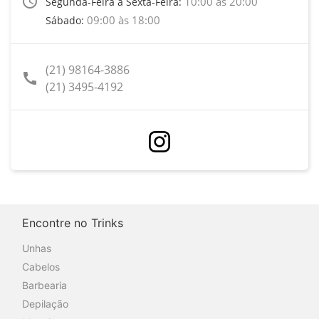
access_time
10:00 às 20:00
Segunda-Feira a Sexta-Feira:
09:00 às 18:00
Sábado:
(21) 98164-3886
call
(21) 3495-4192
Encontre no Trinks
Unhas
Cabelos
Barbearia
Depilação