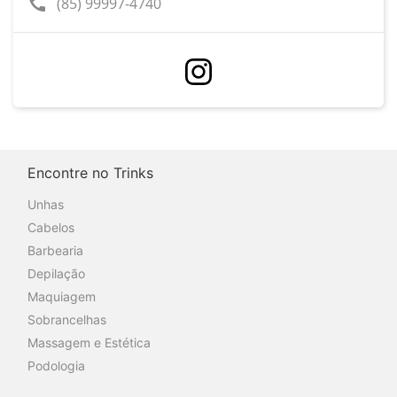
call
(85) 99997-4740
Encontre no Trinks
Unhas
Cabelos
Barbearia
Depilação
Maquiagem
Sobrancelhas
Massagem e Estética
Podologia