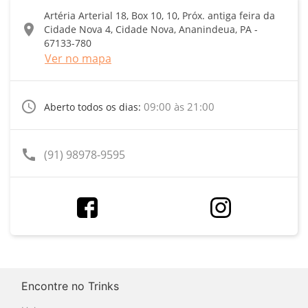
Artéria Arterial 18, Box 10, 10, Próx. antiga feira da
location_on
Cidade Nova 4, Cidade Nova, Ananindeua, PA -
67133-780
Ver no mapa
access_time
09:00 às 21:00
Aberto todos os dias:
call
(91) 98978-9595
Encontre no Trinks