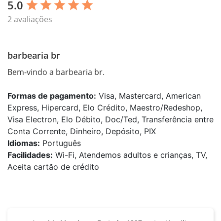
5.0
star
star
star
star
star
2 avaliações
barbearia br
Bem-vindo a barbearia br.
Formas de pagamento:
Visa, Mastercard, American
Express, Hipercard, Elo Crédito, Maestro/Redeshop,
Visa Electron, Elo Débito, Doc/Ted, Transferência entre
Conta Corrente, Dinheiro, Depósito, PIX
Idiomas:
Português
Facilidades:
Wi-Fi, Atendemos adultos e crianças, TV,
Aceita cartão de crédito