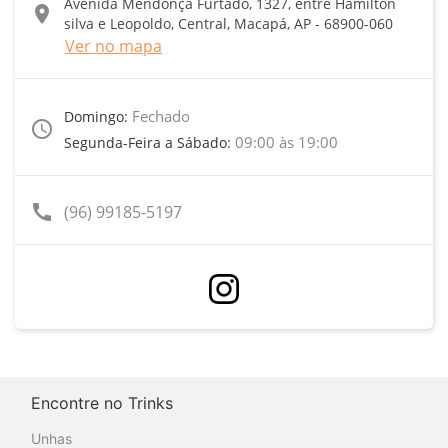
Avenida Mendonça Furtado, 1327, entre Hamilton
location_on
silva e Leopoldo, Central, Macapá, AP - 68900-060
Ver no mapa
Fechado
Domingo:
access_time
09:00 às 19:00
Segunda-Feira a Sábado:
call
(96) 99185-5197
Encontre no Trinks
Unhas