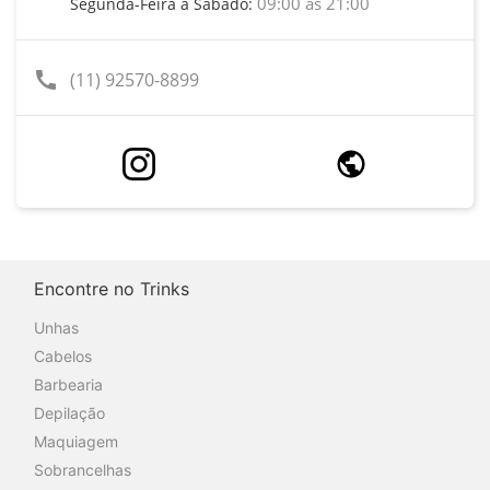
09:00 às 21:00
Segunda-Feira a Sábado:
call
(11) 92570-8899
Encontre no Trinks
Unhas
Cabelos
Barbearia
Depilação
Maquiagem
Sobrancelhas