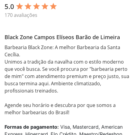
5.0
star
star
star
star
star
170 avaliações
Black Zone Campos Elíseos Barão de Limeira
Barbearia Black Zone: A melhor Barbearia da Santa 
Cecília.

Unimos a tradição da navalha com o estilo moderno 
que você busca. Se você procura por "barbearia perto 
de mim" com atendimento premium e preço justo, sua 
busca termina aqui. Ambiente climatizado, 
profissionais treinados.

Agende seu horário e descubra por que somos a 
melhor barbearias do Brasil!
Formas de pagamento:
Visa, Mastercard, American
Express, Hipercard, Elo Crédito, Maestro/Redeshop,