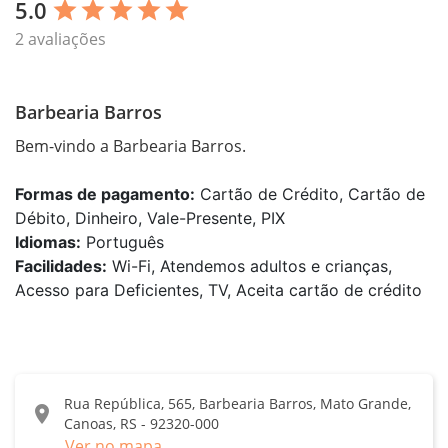
5.0
star
star
star
star
star
2 avaliações
Barbearia Barros
Bem-vindo a Barbearia Barros.
Formas de pagamento:
Cartão de Crédito, Cartão de
Débito, Dinheiro, Vale-Presente, PIX
Idiomas:
Português
Facilidades:
Wi-Fi, Atendemos adultos e crianças,
Acesso para Deficientes, TV, Aceita cartão de crédito
Rua República, 565, Barbearia Barros, Mato Grande,
location_on
Canoas, RS - 92320-000
Ver no mapa