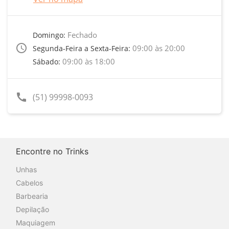
Fechado
Domingo:
access_time
09:00 às 20:00
Segunda-Feira a Sexta-Feira:
09:00 às 18:00
Sábado:
call
(51) 99998-0093
Encontre no Trinks
Unhas
Cabelos
Barbearia
Depilação
Maquiagem