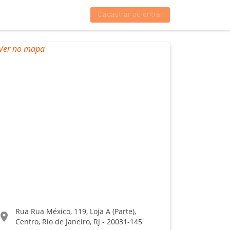
Cadastrar ou entrar
Rua Rua México, 119, Loja A (Parte),
ocation_on
Centro, Rio de Janeiro, RJ - 20031-145