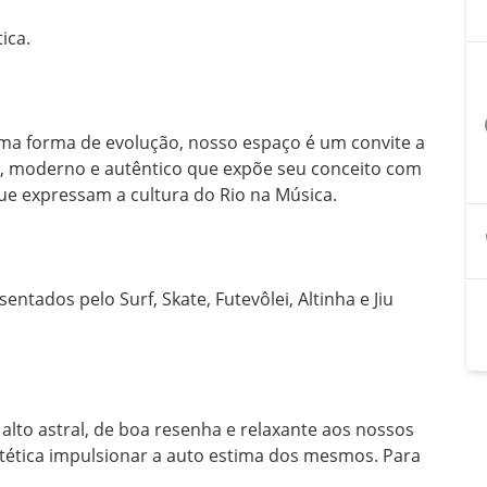
ca.

a
a forma de evolução, nosso espaço é um convite a 
o, moderno e autêntico que expõe seu conceito com 
e expressam a cultura do Rio na Música. 

sentados pelo Surf, Skate, Futevôlei, Altinha e Jiu 
to astral, de boa resenha e relaxante aos nossos 
tética impulsionar a auto estima dos mesmos. Para 