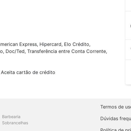
a
merican Express, Hipercard, Elo Crédito,
o, Doc/Ted, Transferência entre Conta Corrente,
Aceita cartão de crédito
Termos de us
Barbearia
Dúvidas freq
Sobrancelhas
Política de p