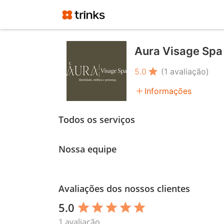
Aura Visage Spa
star
5.0
(1 avaliação)
add
Informações
Todos os serviços
Nossa equipe
Avaliações dos nossos clientes
5.0
star
star
star
star
star
1 avaliação