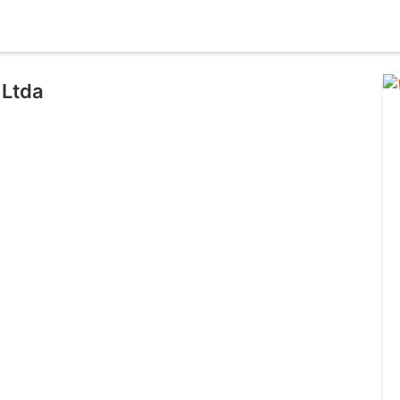
 Ltda
l