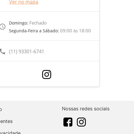
Ver no mapa
Fechado
Domingo:
ccess_time
09:00 às 18:00
Segunda-Feira a Sábado:
call
(11) 93301-6741
Nossas redes sociais
o
uentes
rivacidade