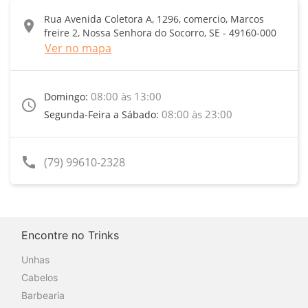
Rua Avenida Coletora A, 1296, comercio, Marcos
location_on
freire 2, Nossa Senhora do Socorro, SE - 49160-000
Ver no mapa
08:00 às 13:00
Domingo:
access_time
08:00 às 23:00
Segunda-Feira a Sábado:
call
(79) 99610-2328
Encontre no Trinks
Unhas
Cabelos
Barbearia