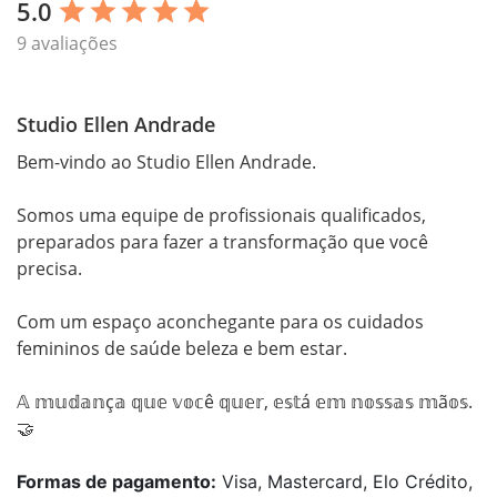
5.0
star
star
star
star
star
9 avaliações
Studio Ellen Andrade
Bem-vindo ao Studio Ellen Andrade.

Somos uma equipe de profissionais qualificados, 
preparados para fazer a transformação que você 
precisa.

Com um espaço aconchegante para os cuidados 
femininos de saúde beleza e bem estar. 

𝔸 𝕞𝕦𝕕𝕒𝕟ç𝕒 𝕢𝕦𝕖 𝕧𝕠𝕔ê 𝕢𝕦𝕖𝕣, 𝕖𝕤𝕥á 𝕖𝕞 𝕟𝕠𝕤𝕤𝕒𝕤 𝕞ã𝕠𝕤.
🤝
Formas de pagamento:
Visa, Mastercard, Elo Crédito,