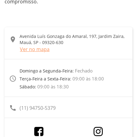
compromisso.
Avenida Luís Gonzaga do Amaral, 197, Jardim Zaira,
location_on
Mauá, SP - 09320-630
Ver no mapa
Fechado
Domingo a Segunda-Feira:
access_time
09:00 às 18:00
Terça-Feira a Sexta-Feira:
09:00 às 18:30
Sábado:
call
(11) 94750-5379