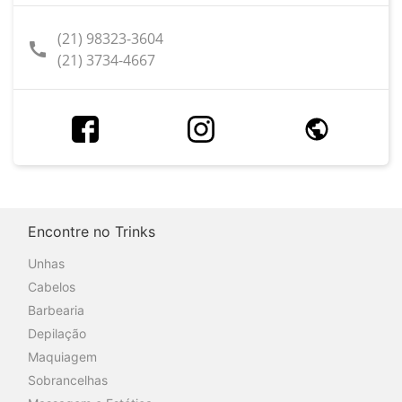
(21) 98323-3604
call
(21) 3734-4667
Encontre no Trinks
Unhas
Cabelos
Barbearia
Depilação
Maquiagem
Sobrancelhas