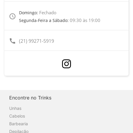
Fechado
Domingo:
access_time
09:30 às 19:00
Segunda-Feira a Sábado:
call
(21) 99271-5919
Encontre no Trinks
Unhas
Cabelos
Barbearia
Depilação