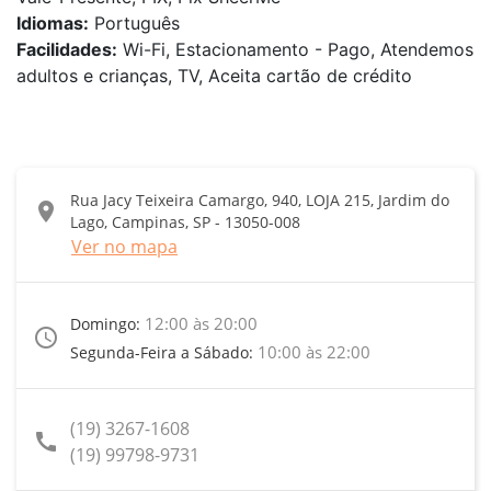
Idiomas:
Português
Facilidades:
Wi-Fi, Estacionamento - Pago, Atendemos
adultos e crianças, TV, Aceita cartão de crédito
Rua Jacy Teixeira Camargo, 940, LOJA 215, Jardim do
location_on
Lago, Campinas, SP - 13050-008
Ver no mapa
12:00 às 20:00
Domingo:
access_time
10:00 às 22:00
Segunda-Feira a Sábado:
(19) 3267-1608
call
(19) 99798-9731