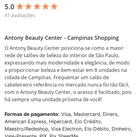
5.0
star
star
star
star
star
41 avaliações
Antony Beauty Center - Campinas Shopping
O Antony Beauty Center posiciona-se como a maior 
rede de salões de beleza do interior de São Paulo, 
expressando mais modernidade e elegância, de modo 
a proporcionar beleza e bem-estar em 8 unidades na 
cidade de Campinas. Frequentar um salão de 
cabeleireiro referência no mercado nunca foi tão fácil, 
com o Antony Beauty Center, o acesso é facilitado, pois 
há sempre uma unidade próxima de você!
Formas de pagamento:
Visa, Mastercard, Diners,
American Express, Hipercard, Elo Crédito,
Maestro/Redeshop, Visa Electron, Elo Débito, Dinheiro,
Vale-Presente, PIX, Pix SheerMe