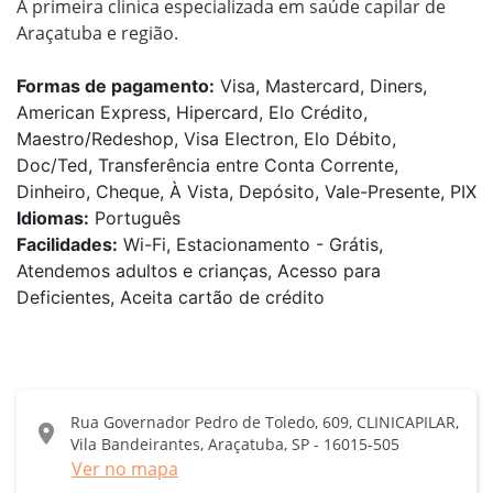
A primeira clinica especializada em saúde capilar de 
Araçatuba e região. 
Formas de pagamento:
Visa, Mastercard, Diners,
American Express, Hipercard, Elo Crédito,
Maestro/Redeshop, Visa Electron, Elo Débito,
Doc/Ted, Transferência entre Conta Corrente,
Dinheiro, Cheque, À Vista, Depósito, Vale-Presente, PIX
Idiomas:
Português
Facilidades:
Wi-Fi, Estacionamento - Grátis,
Atendemos adultos e crianças, Acesso para
Deficientes, Aceita cartão de crédito
Rua Governador Pedro de Toledo, 609, CLINICAPILAR,
location_on
Vila Bandeirantes, Araçatuba, SP - 16015-505
Ver no mapa