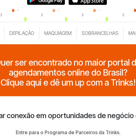
DEPILAÇÃO
MAQUIAGEM
SOBRANCELHAS
MA
uer ser encontrado no maior portal 
agendamentos online do Brasil?
Clique aqui e dê um up com a Trinks!
ar conexão em oportunidades de negócio
Entre para o Programa de Parceiros da Trinks.