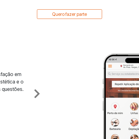
Quero fazer parte
isfação em
stética e o
 questões.