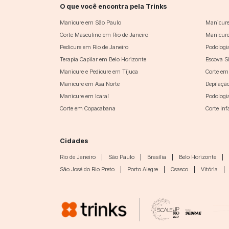
O que você encontra pela Trinks
Manicure em São Paulo
Manicure
Corte Masculino em Rio de Janeiro
Manicure
Pedicure em Rio de Janeiro
Podologi
Terapia Capilar em Belo Horizonte
Escova S
Manicure e Pedicure em Tijuca
Corte em
Manicure em Asa Norte
Depilaçã
Manicure em Icaraí
Podologi
Corte em Copacabana
Corte In
Cidades
Rio de Janeiro
|
São Paulo
|
Brasília
|
Belo Horizonte
|
São José do Rio Preto
|
Porto Alegre
|
Osasco
|
Vitória
|