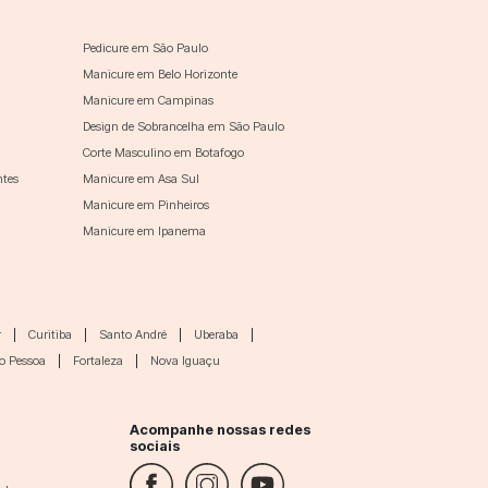
Pedicure em São Paulo
Manicure em Belo Horizonte
Manicure em Campinas
Design de Sobrancelha em São Paulo
Corte Masculino em Botafogo
ntes
Manicure em Asa Sul
Manicure em Pinheiros
Manicure em Ipanema
r
|
Curitiba
|
Santo André
|
Uberaba
|
o Pessoa
|
Fortaleza
|
Nova Iguaçu
Acompanhe nossas redes
sociais