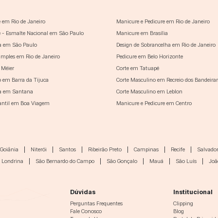
 em Rio de Janeiro
Manicure e Pedicure em Rio de Janeiro
 - Esmalte Nacional em São Paulo
Manicure em Brasília
a em São Paulo
Design de Sobrancelha em Rio de Janeiro
imples em Rio de Janeiro
Pedicure em Belo Horizonte
 Méier
Corte em Tatuapé
o em Barra da Tijuca
Corte Masculino em Recreio dos Bandeira
a em Santana
Corte Masculino em Leblon
fantil em Boa Viagem
Manicure e Pedicure em Centro
Goiânia
|
Niterói
|
Santos
|
Ribeirão Preto
|
Campinas
|
Recife
|
Salvado
Londrina
|
São Bernardo do Campo
|
São Gonçalo
|
Mauá
|
São Luís
|
Joã
Dúvidas
Institucional
Perguntas Frequentes
Clipping
Fale Conosco
Blog