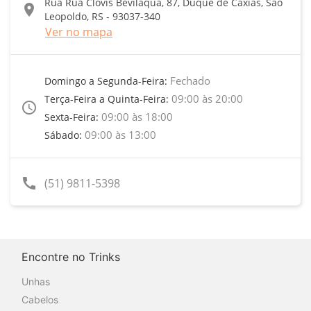
Rua Rua Clóvis Beviláqua, 87, Duque de Caxias, São
location_on
Leopoldo, RS - 93037-340
Ver no mapa
Fechado
Domingo a Segunda-Feira:
09:00 às 20:00
Terça-Feira a Quinta-Feira:
access_time
09:00 às 18:00
Sexta-Feira:
09:00 às 13:00
Sábado:
call
(51) 9811-5398
Encontre no Trinks
Unhas
Cabelos