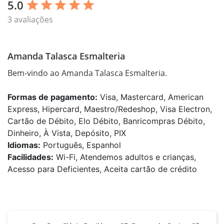
5.0
star
star
star
star
star
3 avaliações
Amanda Talasca Esmalteria
Bem-vindo ao Amanda Talasca Esmalteria.
Formas de pagamento:
Visa, Mastercard, American
Express, Hipercard, Maestro/Redeshop, Visa Electron,
Cartão de Débito, Elo Débito, Banricompras Débito,
Dinheiro, À Vista, Depósito, PIX
Idiomas:
Português, Espanhol
Facilidades:
Wi-Fi, Atendemos adultos e crianças,
Acesso para Deficientes, Aceita cartão de crédito