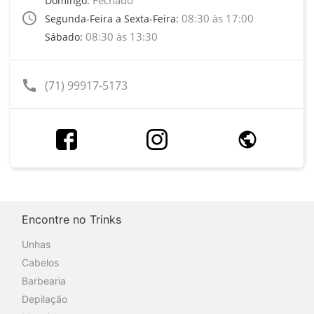
Domingo:
access_time
08:30 às 17:00
Segunda-Feira a Sexta-Feira:
08:30 às 13:30
Sábado:
call
(71) 99917-5173
Encontre no Trinks
Unhas
Cabelos
Barbearia
Depilação