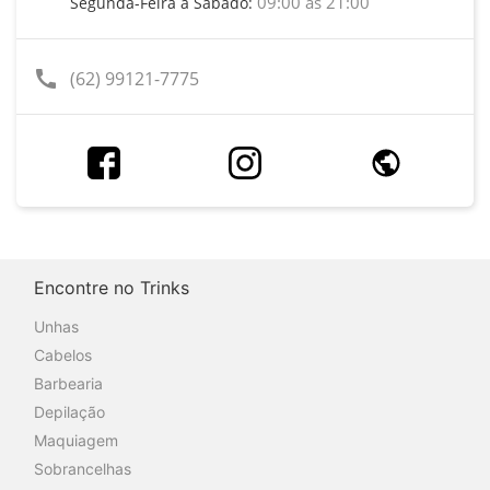
09:00 às 21:00
Segunda-Feira a Sábado:
call
(62) 99121-7775
Encontre no Trinks
Unhas
Cabelos
Barbearia
Depilação
Maquiagem
Sobrancelhas