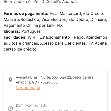
Bem-vindo a All Pé - Dr.Scholl's Anápolis.
Formas de pagamento:
Visa, Mastercard, Elo Crédito,
Maestro/Redeshop, Visa Electron, Elo Débito, Dinheiro,
Pagamento Online por Link, PIX
Idiomas:
Português
Facilidades:
Wi-Fi, Estacionamento - Pago, Atendemos
adultos e crianças, Acesso para Deficientes, TV, Aceita
cartão de crédito
Avenida Brasil Norte, 505, Loja 22, Setor Central,
location_on
Anápolis, GO - 75020-000
Ver no mapa
Fechado
Domingo:
access_time