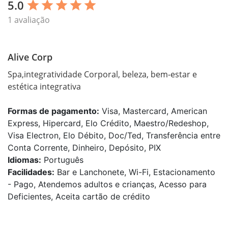
5.0
star
star
star
star
star
1 avaliação
Alive Corp
Spa,integratividade Corporal, beleza, bem-estar e 
estética integrativa
Formas de pagamento:
Visa, Mastercard, American
Express, Hipercard, Elo Crédito, Maestro/Redeshop,
Visa Electron, Elo Débito, Doc/Ted, Transferência entre
Conta Corrente, Dinheiro, Depósito, PIX
Idiomas:
Português
Facilidades:
Bar e Lanchonete, Wi-Fi, Estacionamento
- Pago, Atendemos adultos e crianças, Acesso para
Deficientes, Aceita cartão de crédito