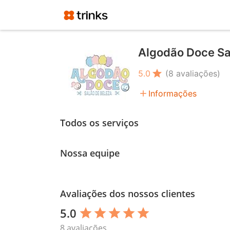
Algodão Doce Sa
star
5.0
(8 avaliações)
add
Informações
Todos os serviços
Nossa equipe
Avaliações dos nossos clientes
5.0
star
star
star
star
star
8 avaliações