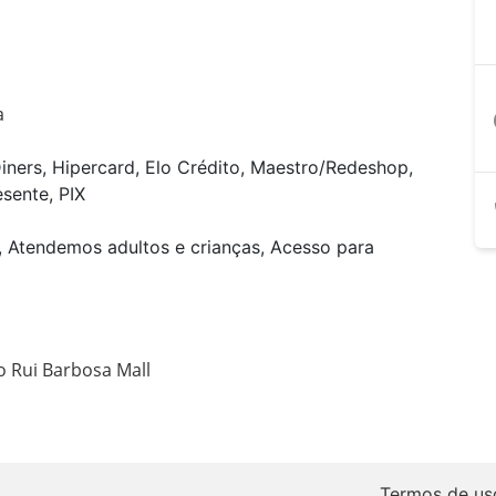
a
a
iners, Hipercard, Elo Crédito, Maestro/Redeshop,
esente, PIX
, Atendemos adultos e crianças, Acesso para
o Rui Barbosa Mall 
Termos de us