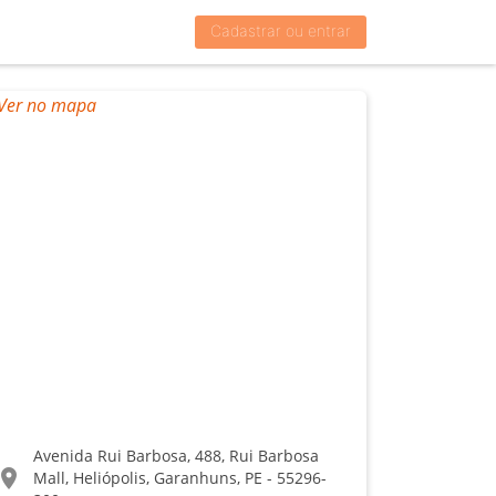
Cadastrar ou entrar
Avenida Rui Barbosa, 488, Rui Barbosa
ocation_on
Mall, Heliópolis, Garanhuns, PE - 55296-