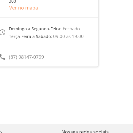
300
Ver no mapa
Fechado
Domingo a Segunda-Feira:
ccess_time
09:00 às 19:00
Terça-Feira a Sábado:
call
(87) 98147-0799
Nossas redes sociais
o