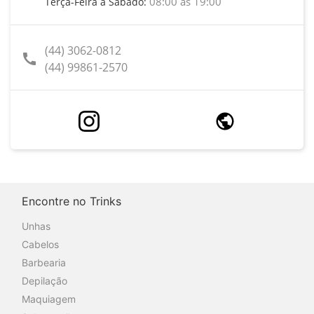
08:00 às 19:00
Terça-Feira a Sábado:
(44) 3062-0812
call
(44) 99861-2570
Encontre no Trinks
Unhas
Cabelos
Barbearia
Depilação
Maquiagem