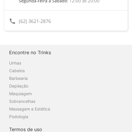
12:00 às 20:00
Segunda-Feira a Sábado:
call
(62) 3621-2876
Encontre no Trinks
Unhas
Cabelos
Barbearia
Depilação
Maquiagem
Sobrancelhas
Massagem e Estética
Podologia
Termos de uso