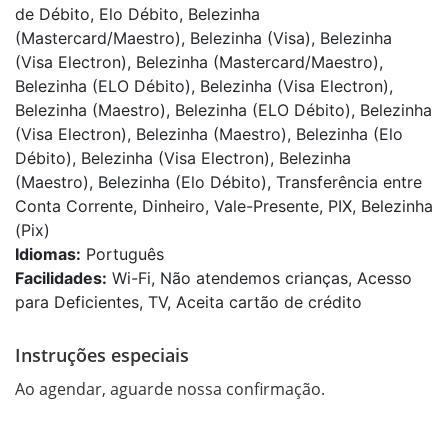
de Débito, Elo Débito, Belezinha
(Mastercard/Maestro), Belezinha (Visa), Belezinha
(Visa Electron), Belezinha (Mastercard/Maestro),
Belezinha (ELO Débito), Belezinha (Visa Electron),
Belezinha (Maestro), Belezinha (ELO Débito), Belezinha
(Visa Electron), Belezinha (Maestro), Belezinha (Elo
Débito), Belezinha (Visa Electron), Belezinha
(Maestro), Belezinha (Elo Débito), Transferência entre
Conta Corrente, Dinheiro, Vale-Presente, PIX, Belezinha
(Pix)
Idiomas:
Português
Facilidades:
Wi-Fi, Não atendemos crianças, Acesso
para Deficientes, TV, Aceita cartão de crédito
Instruções especiais
Ao agendar, aguarde nossa confirmação.