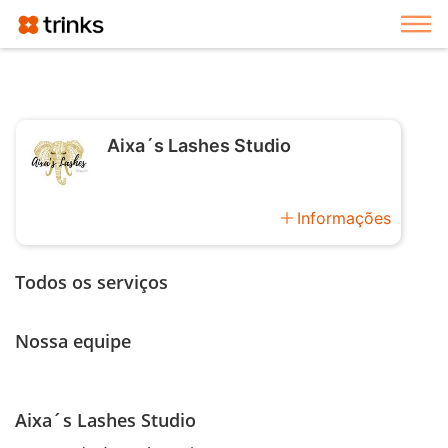
Exi
Aixa´s Lashes Studio
add
Informações
Todos os serviços
Nossa equipe
Aixa´s Lashes Studio