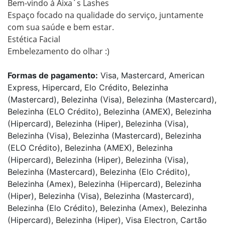
Bem-vindo á Aixa´s Lashes

Espaço focado na qualidade do serviço, juntamente 
com sua saúde e bem estar.

Estética Facial

Embelezamento do olhar :)
Formas de pagamento:
Visa, Mastercard, American
Express, Hipercard, Elo Crédito, Belezinha
(Mastercard), Belezinha (Visa), Belezinha (Mastercard),
Belezinha (ELO Crédito), Belezinha (AMEX), Belezinha
(Hipercard), Belezinha (Hiper), Belezinha (Visa),
Belezinha (Visa), Belezinha (Mastercard), Belezinha
(ELO Crédito), Belezinha (AMEX), Belezinha
(Hipercard), Belezinha (Hiper), Belezinha (Visa),
Belezinha (Mastercard), Belezinha (Elo Crédito),
Belezinha (Amex), Belezinha (Hipercard), Belezinha
(Hiper), Belezinha (Visa), Belezinha (Mastercard),
Belezinha (Elo Crédito), Belezinha (Amex), Belezinha
(Hipercard), Belezinha (Hiper), Visa Electron, Cartão