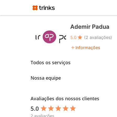
Ademir Padua
star
5.0
(2 avaliações)
add
Informações
Todos os serviços
Nossa equipe
Avaliações dos nossos clientes
5.0
star
star
star
star
star
2 avaliações