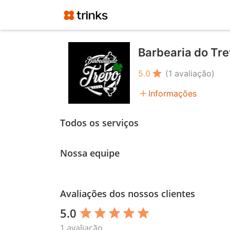
Barbearia do Tr
star
5.0
(1 avaliação)
add
Informações
Todos os serviços
Nossa equipe
Avaliações dos nossos clientes
5.0
star
star
star
star
star
1 avaliação