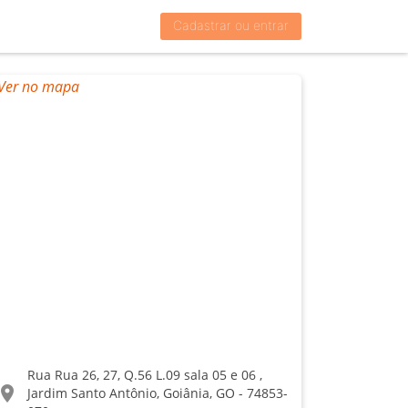
Cadastrar ou entrar
Rua Rua 26, 27, Q.56 L.09 sala 05 e 06 ,
ocation_on
Jardim Santo Antônio, Goiânia, GO - 74853-